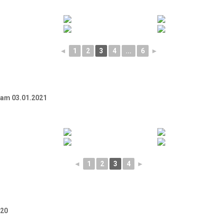
◄
1
2
3
4
...
6
►
am 03.01.2021
◄
1
2
3
4
►
020