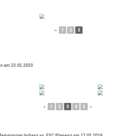
◄
1
2
3
in am 23.02.2020
◄
1
2
3
4
5
►
Memmingen Indians vs. ESC Planegg am 17.03.2019