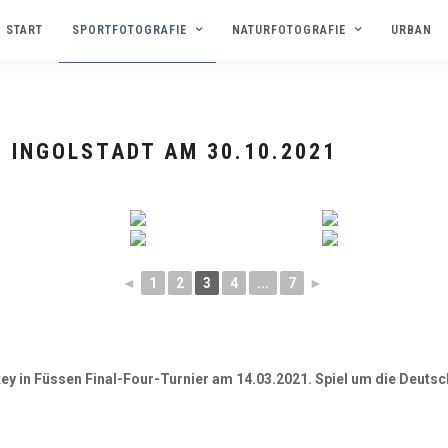
START
SPORTFOTOGRAFIE
NATURFOTOGRAFIE
URBAN
EISHOCKEY
C INGOLSTADT AM 30.10.2021
◄
1
2
3
4
...
7
►
y in Füssen Final-Four-Turnier am 14.03.2021. Spiel um die Deutsc